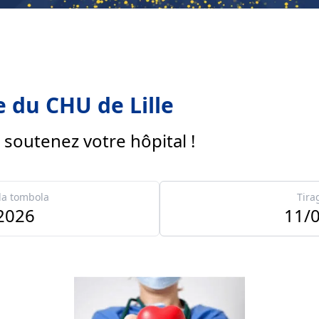
e du CHU de Lille
 soutenez votre hôpital !
la tombola
Tira
2026
11/