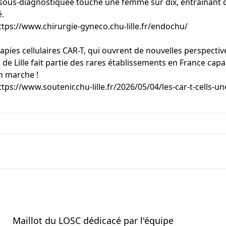
ous-diagnostiquée touche une femme sur dix, entraînant d
é.
ttps://www.chirurgie-gyneco.chu-lille.fr/endochu/
ies cellulaires CAR-T, qui ouvrent de nouvelles perspectiv
 Lille fait partie des rares établissements en France capab
n marche !
ttps://www.soutenir.chu-lille.fr/2026/05/04/les-car-t-cells-u
Maillot du LOSC dédicacé par l'équipe